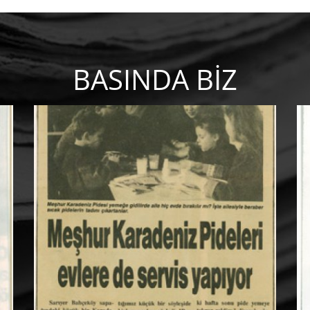
BASINDA BİZ
MEŞHUR
KARADENİZ
PİDELERİ
Evlere de servis yapıyor