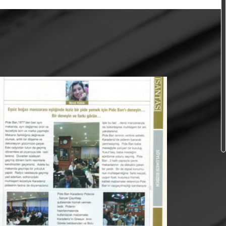
BANA BANA
YEMENİN ZEVKİ
Neval Kütük