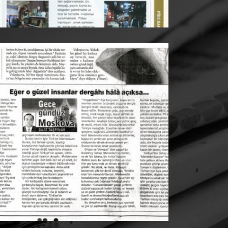
RADİKAL
Suat Taşpınar