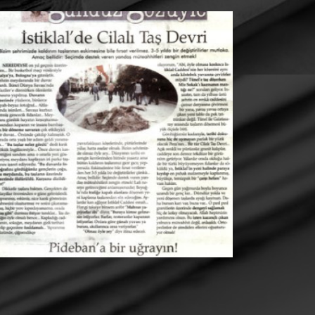
VATAN
GÜLÜMSE
Yiğiter Uluğ